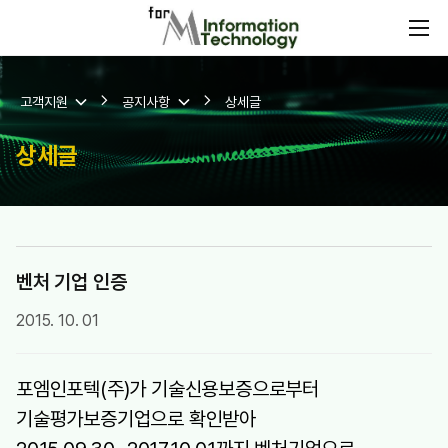
고객지원
공지사항
상세글
상세글
벤처 기업 인증
2015. 10. 01
포엠인포텍(주)가 기술신용보증으로부터
기술평가보증기업으로 확인받아